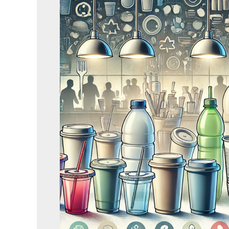
voor
horeca:
veelzijdig,
praktisch
en
onmisbaar