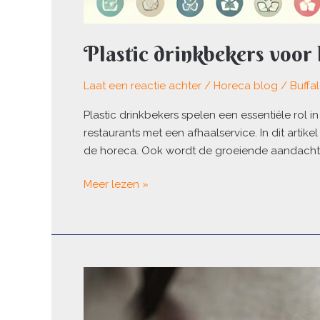
Plastic drinkbekers voor 
Laat een reactie achter
/
Horeca blog
/
Buffa
Plastic drinkbekers spelen een essentiële rol i
restaurants met een afhaalservice. In dit arti
de horeca. Ook wordt de groeiende aandach
Meer lezen »
De
sleutel
tot