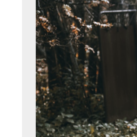
barbecueworkshops
voor
studenten
willen
organiseren