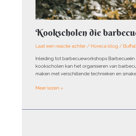
Kookscholen die barbecu
Laat een reactie achter
/
Horeca blog
/
Buffa
Inleiding tot barbecueworkshops Barbecueën i
kookscholen kan het organiseren van barbecuew
maken met verschillende technieken en smake
Meer lezen »
Een
ronde