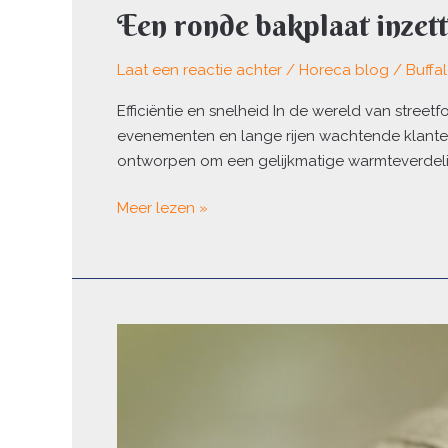
Een ronde bakplaat inzett
bakplaat
inzetten
voor
Laat een reactie achter
/
Horeca blog
/
Buffa
snelle
Efficiëntie en snelheid In de wereld van stre
streetfoodservice
evenementen en lange rijen wachtende klanten
ontworpen om een gelijkmatige warmteverdelin
Meer lezen »
Hoe
tafellinnen
de
uitstraling
van