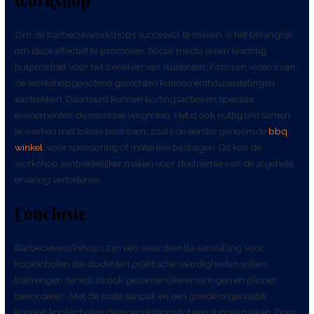
workshop
Om de barbecueworkshops succesvol te maken, is het belangrijk
om deze effectief te promoten. Social media is een krachtig
hulpmiddel voor het bereiken van studenten. Foto’s en video’s van
de workshopgenotene gerechten kunnen enthousiastelingen
aantrekken. Daarnaast kunnen kortingsacties en speciale
evenementen de interesse vergroten. Het is ook nuttig om samen
te werken met lokale bedrijven, zoals de eerder genoemde
bbq
winkel
, voor sponsoring of materiële bijdragen. Dit kan de
workshop aantrekkelijker maken voor deelnemers en de algehele
ervaring verbeteren.
Conclusie
Barbecueworkshops zijn een waardevolle aanvulling voor
kookscholen die studenten praktische vaardigheden willen
bijbrengen, terwijl ze ook gezamenlijke ervaringen en plezier
bevorderen. Met de juiste aanpak en een goede organisatie
kunnen kookscholen deze workshops tot een succes maken. Door