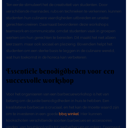
Ten eerste stimuleert het de creativiteit van studenten. Door
verschillende marinades, rubs en technieken te verkennen, kunnen
studenten hun culinaire vaardigheden uitbreiden en unieke
gerechten creëren. Daarnaast bevorderen deze workshops
teamwork en communicatie, omdat studenten vaak in groepen
werken om hun gerechten te bereiden. Dit maakt het niet alleen
leerzaam, maar ook sociaal en plezierig. Bovendien helpt het
studenten om een sterke basis te leggen in de culinaire wereld,
wat hun toekomst in de horeca kan verbeteren.
Essentiële benodigdheden voor een
succesvolle workshop
Voor het organiseren van een barbecueworkshop is het van
belang om de juiste benodigdheden in huis te hebben. Een
kwalitatieve barbecue is cruciaal, en het kan de moeite waard zijn
om te investeren in een goede
bbq winkel
. Hier kunnen
kookscholen verschillende soorten barbecues en accessoires
vinden, van houtskoolgrills tot gasbarbecues en rokers. Daarnaast