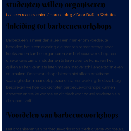
studenten willen organiseren
Laat een reactie achter
/
Horeca blog
/ Door
Buffalo Websites
Inleiding tot barbecueworkshops
Barbecueën is meer dan alleen een manier om voedsel te
bereiden; het is een ervaring die mensen samenbrengt. Voor
kookscholen kan het organiseren van barbecueworkshops een
unieke kans zijn om studenten te leren over de kunst van het
grillen en hen kennis te laten maken met verschillende technieken
en smaken. Deze workshops bieden niet alleen praktische
vaardigheden, maar ook plezier en samenwerking. In deze blog
bespreken we hoe kookscholen barbecueworkshops kunnen
opzetten en welke voordelen dit biedt voor zowel studenten als
de school zelf.
Voordelen van barbecueworkshops
Het organiseren van barbecueworkshops biedt diverse voordelen.