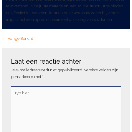
te investeren in de juiste materialen, een solide structuur te bieden
en effectief te marketen, kunnen deze workshops een blijvende
impact hebben op de culinaire ontwikkeling van studenten.
←
Vorige Bericht
Laat een reactie achter
Je e-mailadres wordt niet gepubliceerd.
Vereiste velden zijn
gemarkeerd met
*
Typ
hier...