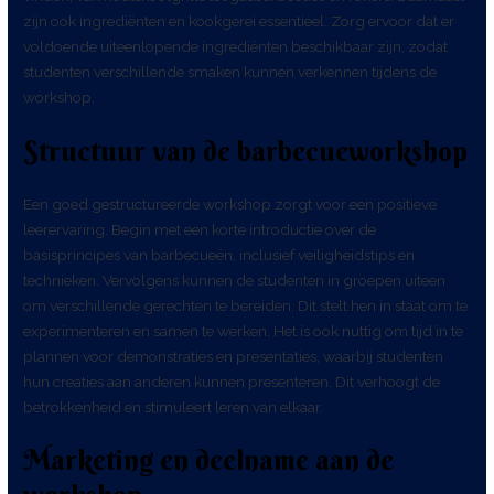
zijn ook ingrediënten en kookgerei essentieel. Zorg ervoor dat er
voldoende uiteenlopende ingrediënten beschikbaar zijn, zodat
studenten verschillende smaken kunnen verkennen tijdens de
workshop.
Structuur van de barbecueworkshop
Een goed gestructureerde workshop zorgt voor een positieve
leerervaring. Begin met een korte introductie over de
basisprincipes van barbecueën, inclusief veiligheidstips en
technieken. Vervolgens kunnen de studenten in groepen uiteen
om verschillende gerechten te bereiden. Dit stelt hen in staat om te
experimenteren en samen te werken. Het is ook nuttig om tijd in te
plannen voor demonstraties en presentaties, waarbij studenten
hun creaties aan anderen kunnen presenteren. Dit verhoogt de
betrokkenheid en stimuleert leren van elkaar.
Marketing en deelname aan de